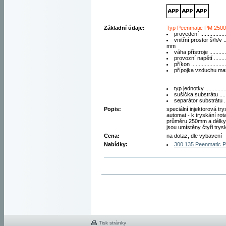
Základní údaje:
Typ Peenmatic PM 2500
provedení ................
vnitřní prostor š/h/v 
mm
váha přístroje ...........
provozní napětí ........
příkon .....................
přípojka vzduchu max.
typ jednotky ..............
sušička substrátu ......
separátor substrátu ..
Popis:
speciální injektorová tr
automat - k tryskání rot
průměru 250mm a délky
jsou umístěny čtyři trysk
Cena:
na dotaz, dle vybavení
Nabídky:
300 135 Peenmatic 
Tisk stránky