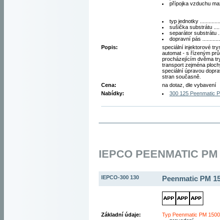
přípojka vzduchu max.
typ jednotky ..............
sušička substrátu .....
separátor substrátu ..
dopravní pás ............
Popis:
speciální injektorové try
automat - s řízeným p
procházejícím dvěma tr
transport zejména plochý
speciální úpravou dopra
stran současně.
Cena:
na dotaz, dle vybavení
Nabídky:
300 125 Peenmatic 
IEPCO PEENMATIC PM 
IEPCO-300 130
Peenmatic PM 1
Základní údaje:
Typ Peenmatic PM 150