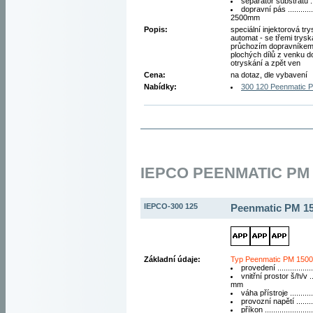
separátor substrátu ..
dopravní pás ............
2500mm
Popis:
speciální injektorová tr
automat - se třemi trysk
průchozím dopravníkem 
plochých dílů z venku d
otryskání a zpět ven
Cena:
na dotaz, dle vybavení
Nabídky:
300 120 Peenmatic 
IEPCO PEENMATIC PM 
IEPCO-300 125
Peenmatic PM 1
Základní údaje:
Typ Peenmatic PM 150
provedení ................
vnitřní prostor š/h/v 
mm
váha přístroje ..........
provozní napětí ........
příkon .....................