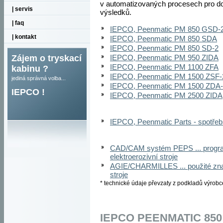
v automatizovaných procesech pro d
| servis
výsledků.
| faq
IEPCO, Peenmatic PM 850 GSD-
| kontakt
IEPCO, Peenmatic PM 850 SDA
IEPCO, Peenmatic PM 850 SD-2
Zájem o tryskací
IEPCO, Peenmatic PM 950 ZIDA
IEPCO, Peenmatic PM 1100 ZFA
kabinu ?
IEPCO, Peenmatic PM 1500 ZSF-
jediná správná volba...
IEPCO, Peenmatic PM 1500 ZDA
IEPCO !
IEPCO, Peenmatic PM 2500 ZIDA
IEPCO, Peenmatic Parts - spotřebn
CAD/CAM systém PEPS ... progra
elektroerozivní stroje
AGIE/CHARMILLES ... použité zna
stroje
* technické údaje převzaty z podkladů výrobc
IEPCO PEENMATIC 850