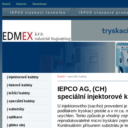
Domů
Galerie
Download
| injektorové kabiny
Domů
»
speciální kabiny
| tlakové kabiny
IEPCO AG, (CH)
| leštící kabiny
speciální injektorové
| speciální kabiny
U injektorového (sacího) provedení j
| substráty
podtlakem tryskací pistole a v ní ca. 
urychlen. Tento způsob je vhodný ze
| aplikace
reprodukovatelné micro tryskání zej
Kontinuálním přísunem substrátu je 
| glidex olej