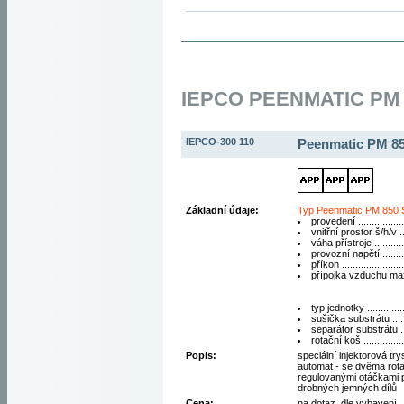
IEPCO PEENMATIC PM 
IEPCO-300 110
Peenmatic PM 8
Základní údaje:
Typ Peenmatic PM 850 
provedení ................
vnitřní prostor š/h/v 
váha přístroje ...........
provozní napětí ........
příkon ....................
přípojka vzduchu max.
typ jednotky ..............
sušička substrátu .....
separátor substrátu ..
rotační koš .............
Popis:
speciální injektorová tr
automat - se dvěma rota
regulovanými otáčkami 
drobných jemných dílů
Cena:
na dotaz, dle vybavení