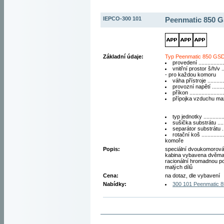
IEPCO-300 101
Peenmatic 850 
Základní údaje:
Typ Peenmatic 850 GS
provedení ................
vnitřní prostor š/h/v 
- pro každou komoru
váha přístroje ...........
provozní napětí ........
příkon .....................
přípojka vzduchu max.
typ jednotky ..............
sušička substrátu .....
separátor substrátu ..
rotační koš .............
komoře
Popis:
speciální dvoukomorová 
kabina vybavena dvěma 
racionální hromadnou p
malých dílů
Cena:
na dotaz, dle vybavení
Nabídky:
300 101 Peenmatic 