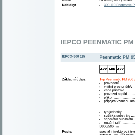
Nabídky:
300 110 Peenmatic 
IEPCO PEENMATIC PM 
IEPCO-300 115
Peenmatic PM 9
Základní údaje:
Typ Peenmatic PM 950 
provedení ................
vnitřní prostor š/h/v 
váha přístroje ...........
provozní napětí ........
příkon ....................
přípojka vzduchu max.
typ jednotky ..............
sušička substrátu .....
separátor substrátu ..
rotační talíř .............
D800/500mm
Popis:
speciální injektorová tr