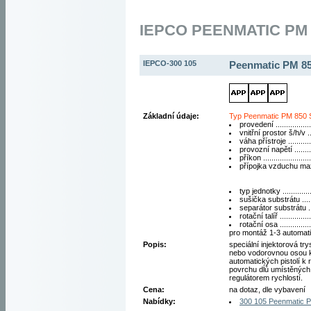
IEPCO PEENMATIC PM 
IEPCO-300 105
Peenmatic PM 8
Základní údaje:
Typ Peenmatic PM 850
provedení ................
vnitřní prostor š/h/v 
váha přístroje ...........
provozní napětí ........
příkon .....................
přípojka vzduchu max.
typ jednotky ..............
sušička substrátu .....
separátor substrátu ..
rotační talíř .............
rotační osa .............
pro montáž 1-3 automati
Popis:
speciální injektorová tr
nebo vodorovnou osou k
automatických pistolí 
povrchu dĺů umístěných n
regulátorem rychlostí.
Cena:
na dotaz, dle vybavení
Nabídky:
300 105 Peenmatic 