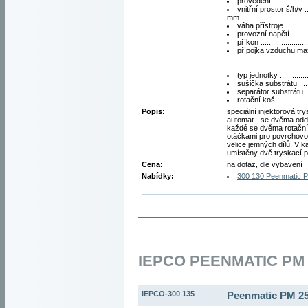
provedení ................
vnitřní prostor š/h/v 
mm
váha přístroje ...........
provozní napětí ........
příkon .....................
přípojka vzduchu max.
typ jednotky ..............
sušička substrátu .....
separátor substrátu ..
rotační koš .............
Popis:
speciální injektorová tr
automat - se dvěma odd
každé se dvěma rotační
otáčkami pro povrchov
velice jemných dílů. V 
umístěny dvě tryskací pi
Cena:
na dotaz, dle vybavení
Nabídky:
300 130 Peenmatic 
IEPCO PEENMATIC PM 
IEPCO-300 135
Peenmatic PM 2