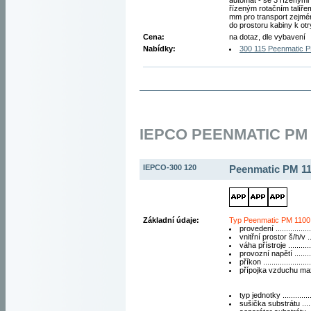
automat - se 3 řízenými 
řízeným rotačním talíř
mm pro transport zejmé
do prostoru kabiny k ot
Cena:
na dotaz, dle vybavení
Nabídky:
300 115 Peenmatic 
IEPCO PEENMATIC PM 
IEPCO-300 120
Peenmatic PM 1
Základní údaje:
Typ Peenmatic PM 1100
provedení ................
vnitřní prostor š/h/v 
váha přístroje ...........
provozní napětí ........
příkon ....................
přípojka vzduchu max.
typ jednotky ..............
sušička substrátu .....